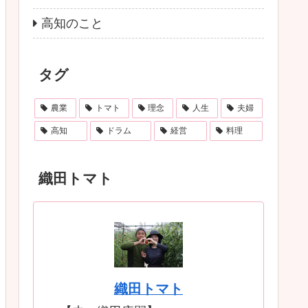
高知のこと
タグ
農業
トマト
理念
人生
夫婦
高知
ドラム
経営
料理
織田トマト
織田トマト