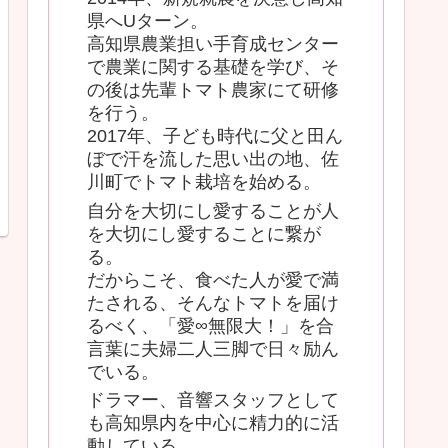
県へUターン。
高知県農業担い手育成センター
で農業に関する基礎を学び、そ
の後は先輩トマト農家にて研修
を行う。
2017年、子ども時代に父と田ん
ぼで汗を流した思い出の地、佐
川町でトマト栽培を始める。
自分を大切にし愛することが人
を大切にし愛することに繋が
る。
だからこそ、食べた人が愛で満
たされる、そんなトマトを届け
るべく、「愛∞無限大！」を合
言葉に夫婦二人三脚で日々励ん
でいる。
ドラマー、音響スタッフとして
も高知県内を中心に精力的に活
動している。