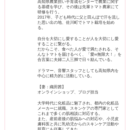
高知県農業担い手育成センターで農業に関す
る基礎を学び、その後は先輩トマト農家にて
研修を行う。
2017年、子ども時代に父と田んぼで汗を流し
た思い出の地、佐川町でトマト栽培を始め
る。
自分を大切にし愛することが人を大切にし愛
することに繋がる。
だからこそ、食べた人が愛で満たされる、そ
んなトマトを届けるべく、「愛∞無限大！」を
合言葉に夫婦二人三脚で日々励んでいる。
ドラマー、音響スタッフとしても高知県内を
中心に精力的に活動している。
【妻：織田茜】
オンラインショップ、ブログ担当
大学時代に化粧品に魅了され、都内の化粧品
メーカーに就職。スキンケアの専門家として
これまで多くの肌相談に対応する。
また、産前産後の肌悩みへの対応や、小児皮
膚科医と共に乳幼児からのスキンケア活動や
肌育にも従事してきた。