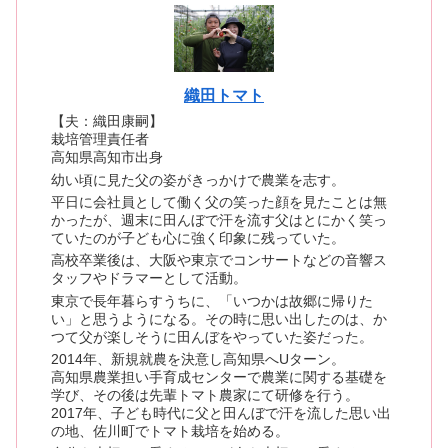
織田トマト
【夫：織田康嗣】
栽培管理責任者
高知県高知市出身
幼い頃に見た父の姿がきっかけで農業を志す。
平日に会社員として働く父の笑った顔を見たことは無
かったが、週末に田んぼで汗を流す父はとにかく笑っ
ていたのが子ども心に強く印象に残っていた。
高校卒業後は、大阪や東京でコンサートなどの音響ス
タッフやドラマーとして活動。
東京で長年暮らすうちに、「いつかは故郷に帰りた
い」と思うようになる。その時に思い出したのは、か
つて父が楽しそうに田んぼをやっていた姿だった。
2014年、新規就農を決意し高知県へUターン。
高知県農業担い手育成センターで農業に関する基礎を
学び、その後は先輩トマト農家にて研修を行う。
2017年、子ども時代に父と田んぼで汗を流した思い出
の地、佐川町でトマト栽培を始める。