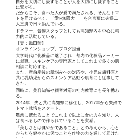
自分を大切にし愛することが人を大切にし愛すること
に繋がる。
だからこそ、食べた人が愛で満たされる、そんなトマ
トを届けるべく、「愛∞無限大！」を合言葉に夫婦二
人三脚で日々励んでいる。
ドラマー、音響スタッフとしても高知県内を中心に精
力的に活動している。
【妻：織田茜】
オンラインショップ、ブログ担当
大学時代に化粧品に魅了され、都内の化粧品メーカー
に就職。スキンケアの専門家としてこれまで多くの肌
相談に対応する。
また、産前産後の肌悩みへの対応や、小児皮膚科医と
共に乳幼児からのスキンケア活動や肌育にも従事して
きた。
同時に、美容知識や顧客対応の社内教育にも長年携わ
る。
2014年、夫と共に高知県に移住し、2017年から夫婦で
トマト栽培をスタート。
農業に携わることでこれまで以上に食の力を知り、人
は食べるもので作られていることを実感。
「美しさとは健やかであること」との考えから、心と
からだを健やかに保つことを作物の力を通して届けた