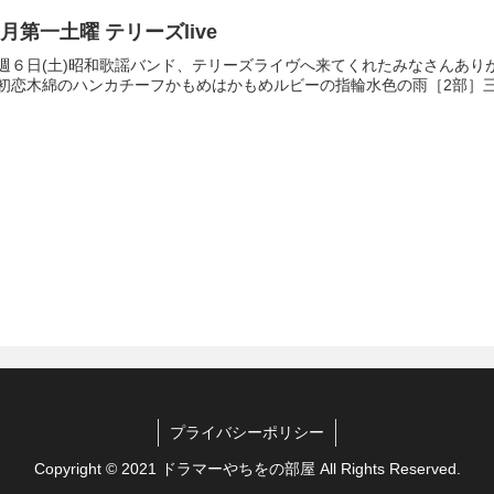
月第一土曜 テリーズlive
週６日(土)昭和歌謡バンド、テリーズライヴへ来てくれたみなさんあり
初恋木綿のハンカチーフかもめはかもめルビーの指輪水色の雨［2部］三百六
プライバシーポリシー
Copyright © 2021 ドラマーやちをの部屋 All Rights Reserved.