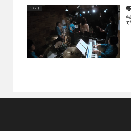
毎
イベント
先
て