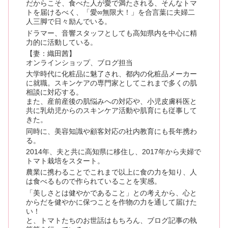
だからこそ、食べた人が愛で満たされる、そんなトマ
トを届けるべく、「愛∞無限大！」を合言葉に夫婦二
人三脚で日々励んでいる。
ドラマー、音響スタッフとしても高知県内を中心に精
力的に活動している。
【妻：織田茜】
オンラインショップ、ブログ担当
大学時代に化粧品に魅了され、都内の化粧品メーカー
に就職。スキンケアの専門家としてこれまで多くの肌
相談に対応する。
また、産前産後の肌悩みへの対応や、小児皮膚科医と
共に乳幼児からのスキンケア活動や肌育にも従事して
きた。
同時に、美容知識や顧客対応の社内教育にも長年携わ
る。
2014年、夫と共に高知県に移住し、2017年から夫婦で
トマト栽培をスタート。
農業に携わることでこれまで以上に食の力を知り、人
は食べるもので作られていることを実感。
「美しさとは健やかであること」との考えから、心と
からだを健やかに保つことを作物の力を通して届けた
い！
と、トマトたちのお世話はもちろん、ブログ記事の執