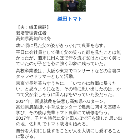
織田トマト
【夫：織田康嗣】
栽培管理責任者
高知県高知市出身
幼い頃に見た父の姿がきっかけで農業を志す。
平日に会社員として働く父の笑った顔を見たことは無
かったが、週末に田んぼで汗を流す父はとにかく笑っ
ていたのが子ども心に強く印象に残っていた。
高校卒業後は、大阪や東京でコンサートなどの音響ス
タッフやドラマーとして活動。
東京で長年暮らすうちに、「いつかは故郷に帰りた
い」と思うようになる。その時に思い出したのは、か
つて父が楽しそうに田んぼをやっていた姿だった。
2014年、新規就農を決意し高知県へUターン。
高知県農業担い手育成センターで農業に関する基礎を
学び、その後は先輩トマト農家にて研修を行う。
2017年、子ども時代に父と田んぼで汗を流した思い出
の地、佐川町でトマト栽培を始める。
自分を大切にし愛することが人を大切にし愛すること
に繋がる。