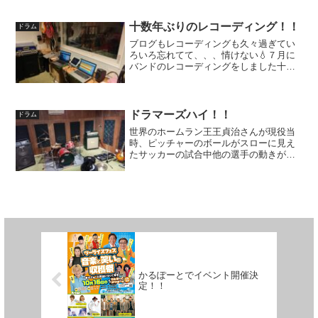
にコレと言ったモノがないまま楽器屋さ
んに行き一番端から順に試奏させてもら
った…あれはいくつ叩い...
十数年ぶりのレコーディング！！
ドラム
ブログもレコーディングも久々過ぎてい
ろいろ忘れてて、、、情けない💧７月に
バンドのレコーディングをしました十数
年ぶりだったのでドタバタしましたが、
中身はバッチリ！８月下旬に完成！９月
にドカーーンとライブの予定が11月に延
期、、、残念やけどこれ...
ドラマーズハイ！！
ドラム
世界のホームラン王王貞治さんが現役当
時、ピッチャーのボールがスローに見え
たサッカーの試合中他の選手の動きが止
まって見えてパスやシュートコースがハ
ッキリと見えた！これはよくゾーンに入
ると言ったりもするが、他のジャンルや
音楽でも起こりうる現象だ...
かるぽーとでイベント開催決
定！！