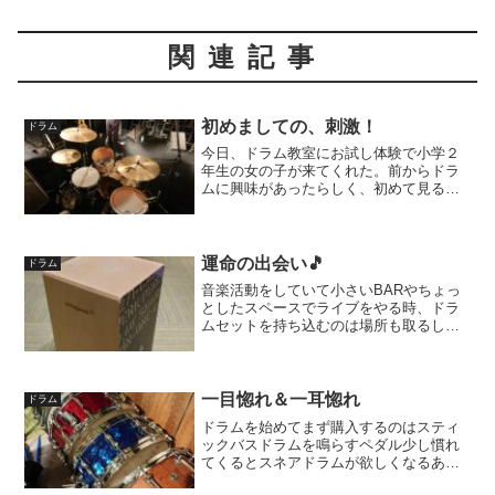
関連記事
初めましての、刺激！
ドラム
今日、ドラム教室にお試し体験で小学２
年生の女の子が来てくれた。前からドラ
ムに興味があったらしく、初めて見るド
ラムセットにかなり緊張しながらけど、
キラキラした眼で座った。スティックの
握り方を伝えて恐る恐る…シャーン、ド
ン、ドン家では空き缶を叩...
運命の出会い🎵
ドラム
音楽活動をしていて小さいBARやちょっ
としたスペースでライブをやる時、ドラ
ムセットを持ち込むのは場所も取るし、
音も大きいのでなかなか難しい。なので
「カホン」のようなスペースも取らず音
も大きすぎないパーカッションが役に立
つ！そのカホンを買おう...
一目惚れ＆一耳惚れ
ドラム
ドラムを始めてまず購入するのはスティ
ックバスドラムを鳴らすペダル少し慣れ
てくるとスネアドラムが欲しくなるあれ
は24歳頃だったかスネアが欲しくなり特