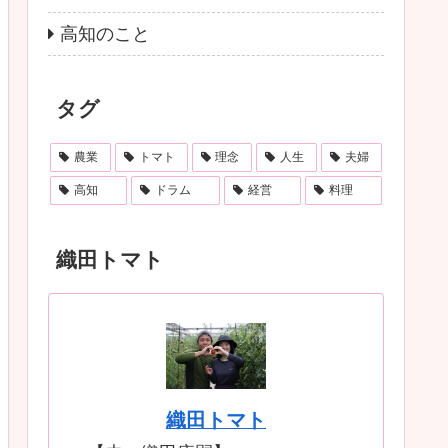
高知のこと
タグ
農業
トマト
理念
人生
夫婦
高知
ドラム
経営
料理
織田トマト
織田トマト