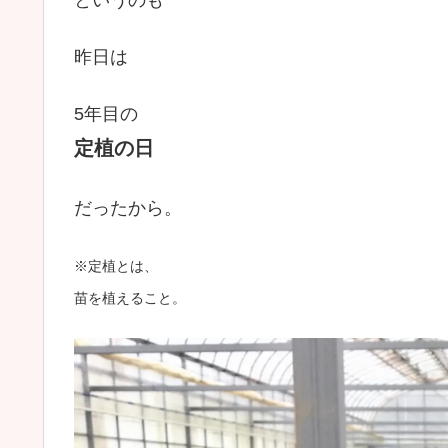
というのも
昨日は
5年目の
定植の日
だったから。
※定植とは、
苗を植えること。