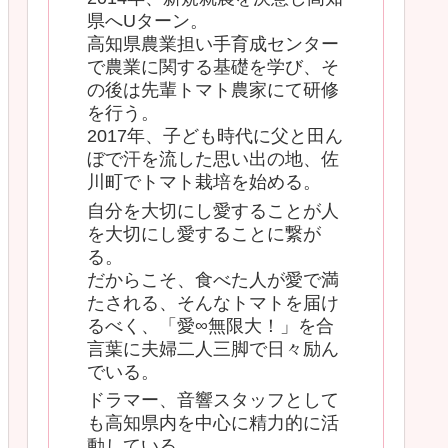
県へUターン。
高知県農業担い手育成センター
で農業に関する基礎を学び、そ
の後は先輩トマト農家にて研修
を行う。
2017年、子ども時代に父と田ん
ぼで汗を流した思い出の地、佐
川町でトマト栽培を始める。
自分を大切にし愛することが人
を大切にし愛することに繋が
る。
だからこそ、食べた人が愛で満
たされる、そんなトマトを届け
るべく、「愛∞無限大！」を合
言葉に夫婦二人三脚で日々励ん
でいる。
ドラマー、音響スタッフとして
も高知県内を中心に精力的に活
動している。