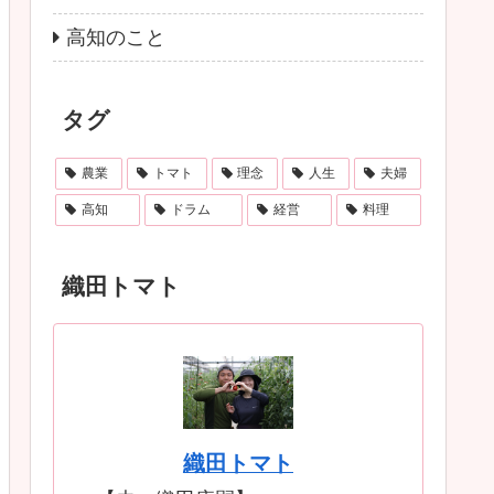
高知のこと
タグ
農業
トマト
理念
人生
夫婦
高知
ドラム
経営
料理
織田トマト
織田トマト