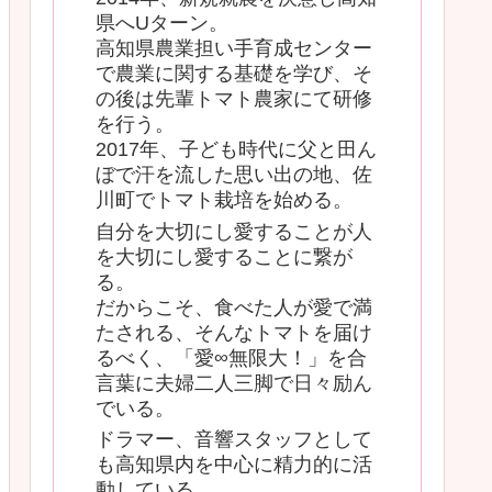
県へUターン。
高知県農業担い手育成センター
で農業に関する基礎を学び、そ
の後は先輩トマト農家にて研修
を行う。
2017年、子ども時代に父と田ん
ぼで汗を流した思い出の地、佐
川町でトマト栽培を始める。
自分を大切にし愛することが人
を大切にし愛することに繋が
る。
だからこそ、食べた人が愛で満
たされる、そんなトマトを届け
るべく、「愛∞無限大！」を合
言葉に夫婦二人三脚で日々励ん
でいる。
ドラマー、音響スタッフとして
も高知県内を中心に精力的に活
動している。