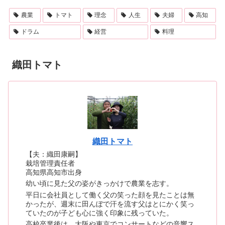
農業
トマト
理念
人生
夫婦
高知
ドラム
経営
料理
織田トマト
織田トマト
【夫：織田康嗣】
栽培管理責任者
高知県高知市出身
幼い頃に見た父の姿がきっかけで農業を志す。
平日に会社員として働く父の笑った顔を見たことは無
かったが、週末に田んぼで汗を流す父はとにかく笑っ
ていたのが子ども心に強く印象に残っていた。
高校卒業後は、大阪や東京でコンサートなどの音響ス