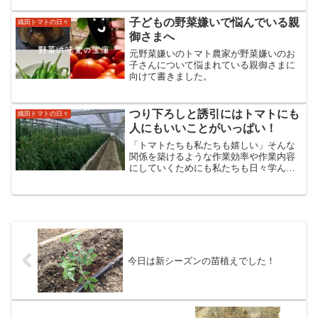
することをビジョンにエネルギー溢れる
真っ赤な太陽のようなトマ...
子どもの野菜嫌いで悩んでいる親
織田トマトの日々
御さまへ
元野菜嫌いのトマト農家が野菜嫌いのお
子さんについて悩まれている親御さまに
向けて書きました。
つり下ろしと誘引にはトマトにも
織田トマトの日々
人にもいいことがいっぱい！
「トマトたちも私たちも嬉しい」そんな
関係を築けるような作業効率や作業内容
にしていくためにも私たちも日々学んで
いかなくちゃだなぁと思っています(*^^*)
今日は新シーズンの苗植えでした！