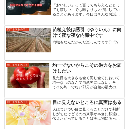
「おいしい」って言ってもらえるととっ
ても嬉しい。でも味よりも大切にしてい
ることがあります。今日はそんなお話。
「自分を生きる」と決めたあなたを大空
と大地のエネルギーたっぷりのトマトで
応援する織田トマトの織田茜です。今日
苗植え後は誘引（ゆういん）に向
織田トマトの日々
は素敵なものが届きました...
けて夜な夜な内職中です
内職もなんだかんだ楽しんでます(^_^)v
均一でないからこその魅力をお届
織田トマトの日々
けしたい
見た目も大きさも全く同じ全てにおいて
均一なものなんて自然界にはない。そし
てその均一でない部分が自然の最大の魅
力なんだろなぁって農家になって日に日
に感じる。今日はそんなお話。「自分を
生きる」と決めたあなたを大空と大地の
目に見えないところに真実はある
織田トマトの日々
エネルギーたっぷりのトマ...
人はついつい目に見えることだけで判断
しがちだけどその出来事が本当に私達に
伝えたがっていることは実は別にあった
りする。今日はそんなお話。自分の人生
をとことん楽しむ大人で溢れる世の中に