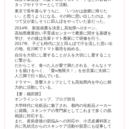
タッフやドラマーとして活動。
東京で長年暮らすうちに、「いつかは故郷に帰りた
い」と思うようになる。その時に思い出したのは、か
つて父が楽しそうに田んぼをやっていた姿だった。
2014年、新規就農を決意し高知県へUターン。
高知県農業担い手育成センターで農業に関する基礎を
学び、その後は先輩トマト農家にて研修を行う。
2017年、子ども時代に父と田んぼで汗を流した思い出
の地、佐川町でトマト栽培を始める。
自分を大切にし愛することが人を大切にし愛すること
に繋がる。
だからこそ、食べた人が愛で満たされる、そんなトマ
トを届けるべく、「愛∞無限大！」を合言葉に夫婦二
人三脚で日々励んでいる。
ドラマー、音響スタッフとしても高知県内を中心に精
力的に活動している。
【妻：織田茜】
オンラインショップ、ブログ担当
大学時代に化粧品に魅了され、都内の化粧品メーカー
に就職。スキンケアの専門家としてこれまで多くの肌
相談に対応する。
また、産前産後の肌悩みへの対応や、小児皮膚科医と
共に乳幼児からのスキンケア活動や肌育にも従事して