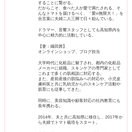
することに繋がる。
だからこそ、食べた人が愛で満たされる、そ
んなトマトを届けるべく、「愛∞無限大！」を
合言葉に夫婦二人三脚で日々励んでいる。
ドラマー、音響スタッフとしても高知県内を
中心に精力的に活動している。
【妻：織田茜】
オンラインショップ、ブログ担当
大学時代に化粧品に魅了され、都内の化粧品
メーカーに就職。スキンケアの専門家として
これまで多くの肌相談に対応する。
また、産前産後の肌悩みへの対応や、小児皮
膚科医と共に乳幼児からのスキンケア活動や
肌育にも従事してきた。
同時に、美容知識や顧客対応の社内教育にも
長年携わる。
2014年、夫と共に高知県に移住し、2017年か
ら夫婦でトマト栽培をスタート。