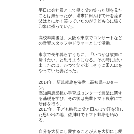
平日に会社員として働く父の笑った顔を見た
ことは無かったが、週末に田んぼで汗を流す
父はとにかく笑っていたのが子ども心に強く
印象に残っていた。
高校卒業後は、大阪や東京でコンサートなど
の音響スタッフやドラマーとして活動。
東京で長年暮らすうちに、「いつかは故郷に
帰りたい」と思うようになる。その時に思い
出したのは、かつて父が楽しそうに田んぼを
やっていた姿だった。
2014年、新規就農を決意し高知県へUター
ン。
高知県農業担い手育成センターで農業に関す
る基礎を学び、その後は先輩トマト農家にて
研修を行う。
2017年、子ども時代に父と田んぼで汗を流し
た思い出の地、佐川町でトマト栽培を始め
る。
自分を大切にし愛することが人を大切にし愛