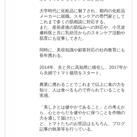
大学時代に化粧品に魅了され、都内の化粧品
メーカーに就職。スキンケアの専門家として
これまで多くの肌相談に対応する。
また、産前産後の肌悩みへの対応や、小児皮
膚科医と共に乳幼児からのスキンケア活動や
肌育にも従事してきた。
同時に、美容知識や顧客対応の社内教育にも
長年携わる。
2014年、夫と共に高知県に移住し、2017年か
ら夫婦でトマト栽培をスタート。
農業に携わることでこれまで以上に食の力を
知り、人は食べるもので作られていることを
実感。
「美しさとは健やかであること」との考えか
ら、心とからだを健やかに保つことを作物の
力を通して届けたい！
と、トマトたちのお世話はもちろん、ブログ
記事の執筆等を行っている。