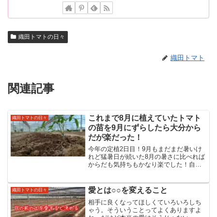
織田トマトの日々
織田トマト
関連記事
これまで8月に植えていたトマト
織田トマトの日々
の苗を9月にずらしたら大分から
だが楽だった！
今年の定植2日目！9月もまだまだ暑いけ
れど猛暑日が続いた8月の暑さに比べれば
からだも気持ちもかなり楽でした！自分
の人生をとことん楽しむ大人で溢れる世
の中にすることをビジョンにエネルギー
溢れる真っ赤な太陽のようなトマトを通
愛とは○○を変えること
織田トマトの日々
して細胞が喜び命が輝...
相手に良くなってほしくていろいろしち
ゃう。そういうことってよくありますよ