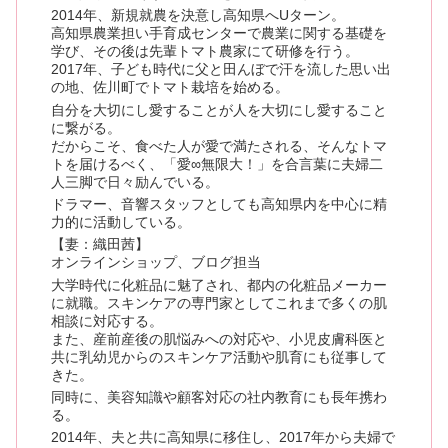
2014年、新規就農を決意し高知県へUターン。
高知県農業担い手育成センターで農業に関する基礎を
学び、その後は先輩トマト農家にて研修を行う。
2017年、子ども時代に父と田んぼで汗を流した思い出
の地、佐川町でトマト栽培を始める。
自分を大切にし愛することが人を大切にし愛すること
に繋がる。
だからこそ、食べた人が愛で満たされる、そんなトマ
トを届けるべく、「愛∞無限大！」を合言葉に夫婦二
人三脚で日々励んでいる。
ドラマー、音響スタッフとしても高知県内を中心に精
力的に活動している。
【妻：織田茜】
オンラインショップ、ブログ担当
大学時代に化粧品に魅了され、都内の化粧品メーカー
に就職。スキンケアの専門家としてこれまで多くの肌
相談に対応する。
また、産前産後の肌悩みへの対応や、小児皮膚科医と
共に乳幼児からのスキンケア活動や肌育にも従事して
きた。
同時に、美容知識や顧客対応の社内教育にも長年携わ
る。
2014年、夫と共に高知県に移住し、2017年から夫婦で