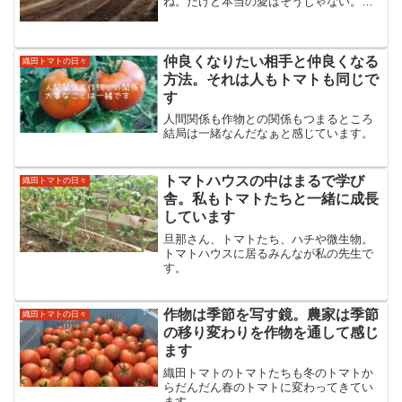
ね。だけど本当の愛はそうじゃない。今
日はそんなお話。自分の人生をとことん
楽しむ大人で溢れる世の中にすることを
ビジョンにエネルギー溢れる真っ赤な太
陽のようなトマトを通して...
仲良くなりたい相手と仲良くなる
織田トマトの日々
方法。それは人もトマトも同じで
す
人間関係も作物との関係もつまるところ
結局は一緒なんだなぁと感じています。
トマトハウスの中はまるで学び
織田トマトの日々
舎。私もトマトたちと一緒に成長
しています
旦那さん、トマトたち、ハチや微生物。
トマトハウスに居るみんなが私の先生で
す。
作物は季節を写す鏡。農家は季節
織田トマトの日々
の移り変わりを作物を通して感じ
ます
織田トマトのトマトたちも冬のトマトか
らだんだん春のトマトに変わってきてい
ます。