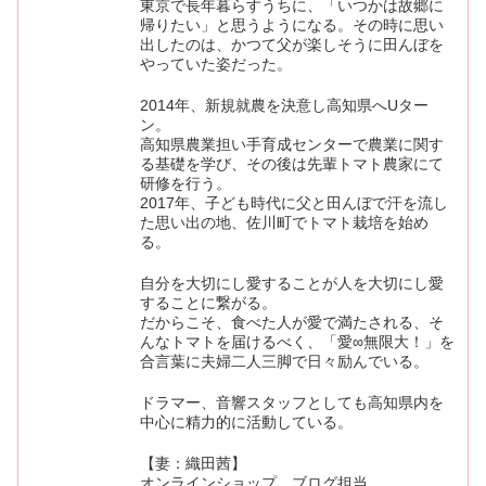
東京で長年暮らすうちに、「いつかは故郷に
帰りたい」と思うようになる。その時に思い
出したのは、かつて父が楽しそうに田んぼを
やっていた姿だった。
2014年、新規就農を決意し高知県へUター
ン。
高知県農業担い手育成センターで農業に関す
る基礎を学び、その後は先輩トマト農家にて
研修を行う。
2017年、子ども時代に父と田んぼで汗を流し
た思い出の地、佐川町でトマト栽培を始め
る。
自分を大切にし愛することが人を大切にし愛
することに繋がる。
だからこそ、食べた人が愛で満たされる、そ
んなトマトを届けるべく、「愛∞無限大！」を
合言葉に夫婦二人三脚で日々励んでいる。
ドラマー、音響スタッフとしても高知県内を
中心に精力的に活動している。
【妻：織田茜】
オンラインショップ、ブログ担当