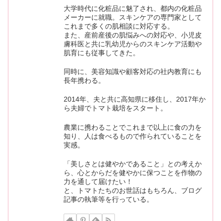
大学時代に化粧品に魅了され、都内の化粧品
メーカーに就職。スキンケアの専門家として
これまで多くの肌相談に対応する。
また、産前産後の肌悩みへの対応や、小児皮
膚科医と共に乳幼児からのスキンケア活動や
肌育にも従事してきた。
同時に、美容知識や顧客対応の社内教育にも
長年携わる。
2014年、夫と共に高知県に移住し、2017年か
ら夫婦でトマト栽培をスタート。
農業に携わることでこれまで以上に食の力を
知り、人は食べるもので作られていることを
実感。
「美しさとは健やかであること」との考えか
ら、心とからだを健やかに保つことを作物の
力を通して届けたい！
と、トマトたちのお世話はもちろん、ブログ
記事の執筆等を行っている。