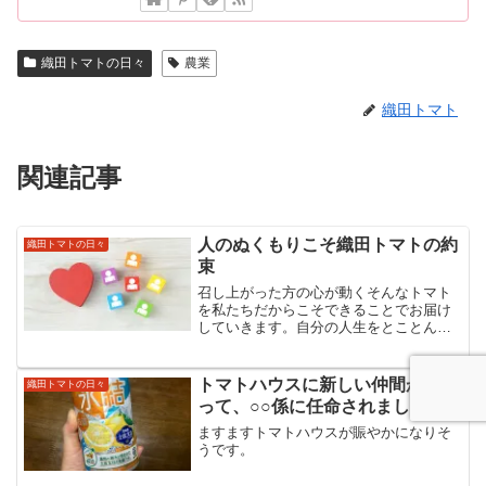
織田トマトの日々
農業
織田トマト
関連記事
人のぬくもりこそ織田トマトの約
織田トマトの日々
束
召し上がった方の心が動くそんなトマト
を私たちだからこそできることでお届け
していきます。自分の人生をとことん楽
しむ大人で溢れる世の中にすることをビ
ジョンにエネルギー溢れる真っ赤な太陽
のようなトマトを通して細胞が喜び命が
トマトハウスに新しい仲間が加わ
織田トマトの日々
輝く大空と大地の愛を繋ぐ...
って、○○係に任命されました
ますますトマトハウスが賑やかになりそ
うです。