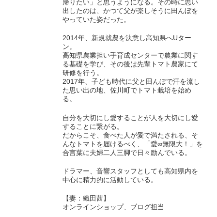
帰りたい」と思うようになる。その時に思い
出したのは、かつて父が楽しそうに田んぼを
やっていた姿だった。
2014年、新規就農を決意し高知県へUター
ン。
高知県農業担い手育成センターで農業に関す
る基礎を学び、その後は先輩トマト農家にて
研修を行う。
2017年、子ども時代に父と田んぼで汗を流し
た思い出の地、佐川町でトマト栽培を始め
る。
自分を大切にし愛することが人を大切にし愛
することに繋がる。
だからこそ、食べた人が愛で満たされる、そ
んなトマトを届けるべく、「愛∞無限大！」を
合言葉に夫婦二人三脚で日々励んでいる。
ドラマー、音響スタッフとしても高知県内を
中心に精力的に活動している。
【妻：織田茜】
オンラインショップ、ブログ担当