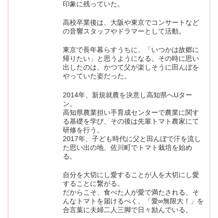
印象に残っていた。
高校卒業後は、大阪や東京でコンサートなど
の音響スタッフやドラマーとして活動。
東京で長年暮らすうちに、「いつかは故郷に
帰りたい」と思うようになる。その時に思い
出したのは、かつて父が楽しそうに田んぼを
やっていた姿だった。
2014年、新規就農を決意し高知県へUター
ン。
高知県農業担い手育成センターで農業に関す
る基礎を学び、その後は先輩トマト農家にて
研修を行う。
2017年、子ども時代に父と田んぼで汗を流し
た思い出の地、佐川町でトマト栽培を始め
る。
自分を大切にし愛することが人を大切にし愛
することに繋がる。
だからこそ、食べた人が愛で満たされる、そ
んなトマトを届けるべく、「愛∞無限大！」を
合言葉に夫婦二人三脚で日々励んでいる。