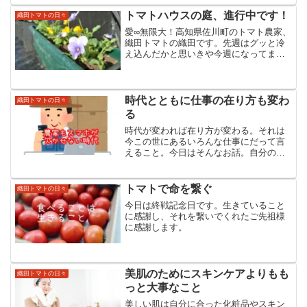
トマトハウスの庭、進行中です！
織田トマトの日々
愛∞無限大！高知県佐川町のトマト農家、
織田トマトの織田です。先週はグッと冷
え込んだかと思いきや今週になってまた
暖かさが戻ってきましたよね。日中は暖
かいというよりむしろ暑くて。この時期
にしては陽射しも強いし、トマトハウス
の中ではまだまだ半袖で...
時代とともに仕事の在り方も変わ
織田トマトの日々
る
時代が変われば在り方が変わる。それは
今この世にあるいろんな仕事にだって言
えること。今日はそんなお話。自分の人
生をとことん楽しむ大人で溢れる世の中
にすることをビジョンにエネルギー溢れ
る真っ赤な太陽のようなトマトを通して
トマトで命を繋ぐ
織田トマトの日々
細胞が喜び命が輝く大空と...
今日は終戦記念日です。生きていること
に感謝し、それを繋いでくれたご先祖様
に感謝します。
美肌のためにスキンケアよりもも
織田トマトの日々
っと大事なこと
美しい肌は自分に合った化粧品やスキン