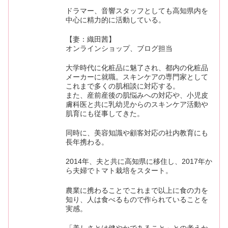
ドラマー、音響スタッフとしても高知県内を
中心に精力的に活動している。
【妻：織田茜】
オンラインショップ、ブログ担当
大学時代に化粧品に魅了され、都内の化粧品
メーカーに就職。スキンケアの専門家として
これまで多くの肌相談に対応する。
また、産前産後の肌悩みへの対応や、小児皮
膚科医と共に乳幼児からのスキンケア活動や
肌育にも従事してきた。
同時に、美容知識や顧客対応の社内教育にも
長年携わる。
2014年、夫と共に高知県に移住し、2017年か
ら夫婦でトマト栽培をスタート。
農業に携わることでこれまで以上に食の力を
知り、人は食べるもので作られていることを
実感。
「美しさとは健やかであること」との考えか