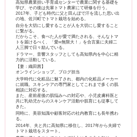
高知県農業担い手育成センターで農業に関する基礎を
学び、その後は先輩トマト農家にて研修を行う。
2017年、子ども時代に父と田んぼで汗を流した思い出
の地、佐川町でトマト栽培を始める。
自分を大切にし愛することが人を大切にし愛すること
に繋がる。
だからこそ、食べた人が愛で満たされる、そんなトマ
トを届けるべく、「愛∞無限大！」を合言葉に夫婦二
人三脚で日々励んでいる。
ドラマー、音響スタッフとしても高知県内を中心に精
力的に活動している。
【妻：織田茜】
オンラインショップ、ブログ担当
大学時代に化粧品に魅了され、都内の化粧品メーカー
に就職。スキンケアの専門家としてこれまで多くの肌
相談に対応する。
また、産前産後の肌悩みへの対応や、小児皮膚科医と
共に乳幼児からのスキンケア活動や肌育にも従事して
きた。
同時に、美容知識や顧客対応の社内教育にも長年携わ
る。
2014年、夫と共に高知県に移住し、2017年から夫婦で
トマト栽培をスタート。