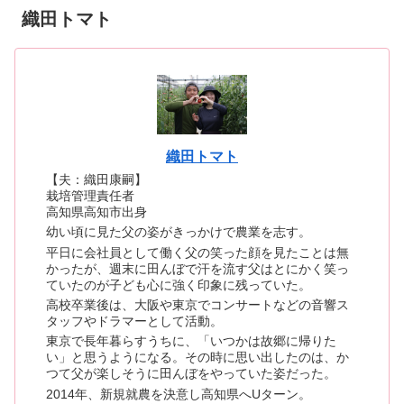
織田トマト
織田トマト
【夫：織田康嗣】
栽培管理責任者
高知県高知市出身
幼い頃に見た父の姿がきっかけで農業を志す。
平日に会社員として働く父の笑った顔を見たことは無
かったが、週末に田んぼで汗を流す父はとにかく笑っ
ていたのが子ども心に強く印象に残っていた。
高校卒業後は、大阪や東京でコンサートなどの音響ス
タッフやドラマーとして活動。
東京で長年暮らすうちに、「いつかは故郷に帰りた
い」と思うようになる。その時に思い出したのは、か
つて父が楽しそうに田んぼをやっていた姿だった。
2014年、新規就農を決意し高知県へUターン。