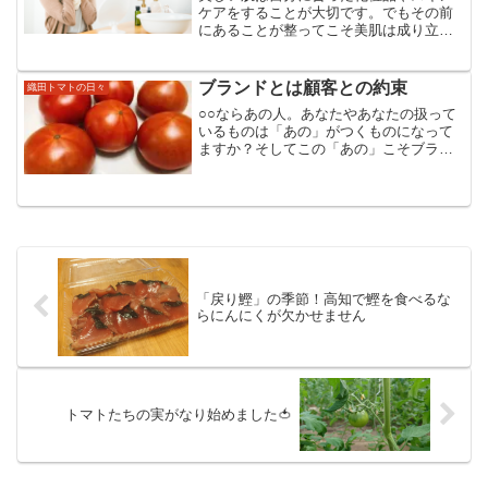
ケアをすることが大切です。でもその前
にあることが整ってこそ美肌は成り立
つ。今日はそんなお話。自分の人生をと
ことん楽しむ大人で溢れる世の中にする
ことをビジョンにエネルギー溢れる真っ
ブランドとは顧客との約束
織田トマトの日々
赤な太陽のようなトマトを通...
○○ならあの人。あなたやあなたの扱って
いるものは「あの」がつくものになって
ますか？そしてこの「あの」こそブラン
ドなんです。今日はそんなお話。自分の
人生をとことん楽しむ大人で溢れる世の
中にすることをビジョンにエネルギー溢
れる真っ赤な太陽のよう...
「戻り鰹」の季節！高知で鰹を食べるな
らにんにくが欠かせません
トマトたちの実がなり始めました🍅