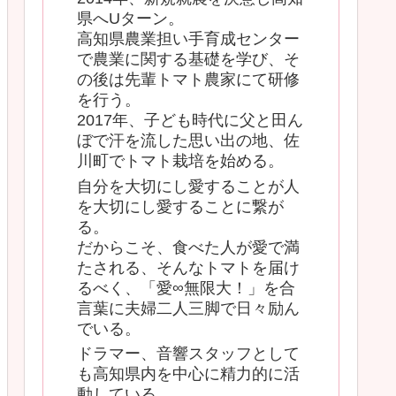
県へUターン。
高知県農業担い手育成センター
で農業に関する基礎を学び、そ
の後は先輩トマト農家にて研修
を行う。
2017年、子ども時代に父と田ん
ぼで汗を流した思い出の地、佐
川町でトマト栽培を始める。
自分を大切にし愛することが人
を大切にし愛することに繋が
る。
だからこそ、食べた人が愛で満
たされる、そんなトマトを届け
るべく、「愛∞無限大！」を合
言葉に夫婦二人三脚で日々励ん
でいる。
ドラマー、音響スタッフとして
も高知県内を中心に精力的に活
動している。