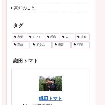
高知のこと
タグ
農業
トマト
理念
人生
夫婦
高知
ドラム
経営
料理
織田トマト
織田トマト