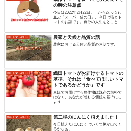
の時の注意点
今日は2022年2月22日。しかも2が6つも
並ぶ「スーパー猫の日」。今日は猫とト
マトのお話です。自分の人生をとことん
楽しむ大人で溢れる世の中にすることを
ビジョンにエネルギー溢れる真っ赤な太
陽のようなトマトを通して細胞が喜び命
農家と天候と品質の話
織田トマトの日々
が輝く大空と大地...
農家における天候と品質のお話です。
織田トマトがお届けするトマトの
織田トマトの日々
基準。それは「食べてほしいトマ
トであるかどうか」です
直販でお届けする農作物は既存の規格で
はなく、あなたが感じる価値を基準にし
よう
第二弾のにんにく植えました！
織田トマトの日々
今日植えたにんにくはいくつ芽が出てく
るかなぁ。