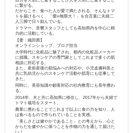
に繋がる。
だからこそ、食べた人が愛で満たされる、そんなトマ
トを届けるべく、「愛∞無限大！」を合言葉に夫婦二
人三脚で日々励んでいる。
ドラマー、音響スタッフとしても高知県内を中心に精
力的に活動している。
【妻：織田茜】
オンラインショップ、ブログ担当
大学時代に化粧品に魅了され、都内の化粧品メーカー
に就職。スキンケアの専門家としてこれまで多くの肌
相談に対応する。
また、産前産後の肌悩みへの対応や、小児皮膚科医と
共に乳幼児からのスキンケア活動や肌育にも従事して
きた。
同時に、美容知識や顧客対応の社内教育にも長年携わ
る。
2014年、夫と共に高知県に移住し、2017年から夫婦で
トマト栽培をスタート。
農業に携わることでこれまで以上に食の力を知り、人
は食べるもので作られていることを実感。
「美しさとは健やかであること」との考えから、心と
からだを健やかに保つことを作物の力を通して届けた
い！