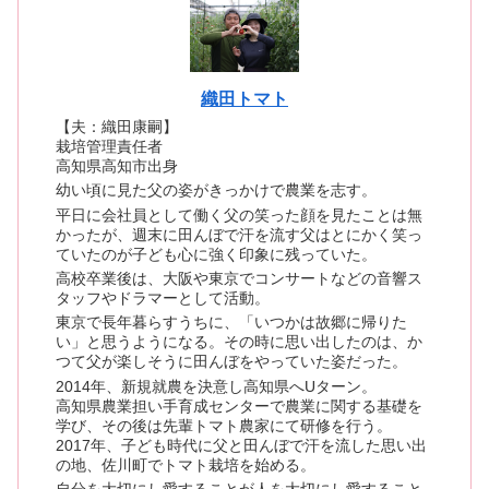
織田トマト
【夫：織田康嗣】
栽培管理責任者
高知県高知市出身
幼い頃に見た父の姿がきっかけで農業を志す。
平日に会社員として働く父の笑った顔を見たことは無
かったが、週末に田んぼで汗を流す父はとにかく笑っ
ていたのが子ども心に強く印象に残っていた。
高校卒業後は、大阪や東京でコンサートなどの音響ス
タッフやドラマーとして活動。
東京で長年暮らすうちに、「いつかは故郷に帰りた
い」と思うようになる。その時に思い出したのは、か
つて父が楽しそうに田んぼをやっていた姿だった。
2014年、新規就農を決意し高知県へUターン。
高知県農業担い手育成センターで農業に関する基礎を
学び、その後は先輩トマト農家にて研修を行う。
2017年、子ども時代に父と田んぼで汗を流した思い出
の地、佐川町でトマト栽培を始める。
自分を大切にし愛することが人を大切にし愛すること