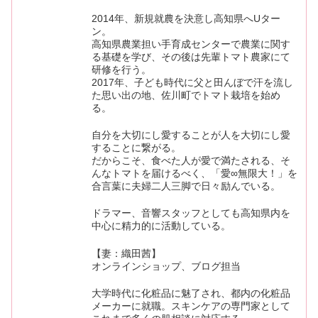
2014年、新規就農を決意し高知県へUター
ン。
高知県農業担い手育成センターで農業に関す
る基礎を学び、その後は先輩トマト農家にて
研修を行う。
2017年、子ども時代に父と田んぼで汗を流し
た思い出の地、佐川町でトマト栽培を始め
る。
自分を大切にし愛することが人を大切にし愛
することに繋がる。
だからこそ、食べた人が愛で満たされる、そ
んなトマトを届けるべく、「愛∞無限大！」を
合言葉に夫婦二人三脚で日々励んでいる。
ドラマー、音響スタッフとしても高知県内を
中心に精力的に活動している。
【妻：織田茜】
オンラインショップ、ブログ担当
大学時代に化粧品に魅了され、都内の化粧品
メーカーに就職。スキンケアの専門家として