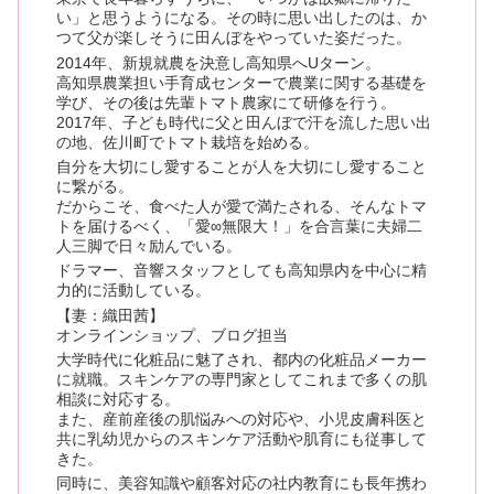
い」と思うようになる。その時に思い出したのは、か
つて父が楽しそうに田んぼをやっていた姿だった。
2014年、新規就農を決意し高知県へUターン。
高知県農業担い手育成センターで農業に関する基礎を
学び、その後は先輩トマト農家にて研修を行う。
2017年、子ども時代に父と田んぼで汗を流した思い出
の地、佐川町でトマト栽培を始める。
自分を大切にし愛することが人を大切にし愛すること
に繋がる。
だからこそ、食べた人が愛で満たされる、そんなトマ
トを届けるべく、「愛∞無限大！」を合言葉に夫婦二
人三脚で日々励んでいる。
ドラマー、音響スタッフとしても高知県内を中心に精
力的に活動している。
【妻：織田茜】
オンラインショップ、ブログ担当
大学時代に化粧品に魅了され、都内の化粧品メーカー
に就職。スキンケアの専門家としてこれまで多くの肌
相談に対応する。
また、産前産後の肌悩みへの対応や、小児皮膚科医と
共に乳幼児からのスキンケア活動や肌育にも従事して
きた。
同時に、美容知識や顧客対応の社内教育にも長年携わ