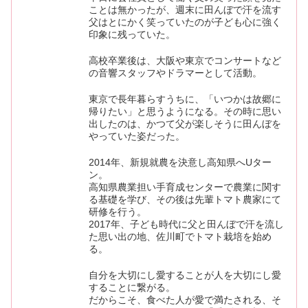
ことは無かったが、週末に田んぼで汗を流す
父はとにかく笑っていたのが子ども心に強く
印象に残っていた。
高校卒業後は、大阪や東京でコンサートなど
の音響スタッフやドラマーとして活動。
東京で長年暮らすうちに、「いつかは故郷に
帰りたい」と思うようになる。その時に思い
出したのは、かつて父が楽しそうに田んぼを
やっていた姿だった。
2014年、新規就農を決意し高知県へUター
ン。
高知県農業担い手育成センターで農業に関す
る基礎を学び、その後は先輩トマト農家にて
研修を行う。
2017年、子ども時代に父と田んぼで汗を流し
た思い出の地、佐川町でトマト栽培を始め
る。
自分を大切にし愛することが人を大切にし愛
することに繋がる。
だからこそ、食べた人が愛で満たされる、そ