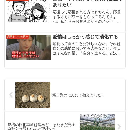
ありたい
応援って応援される方はもちろん、応援
する方もパワーをもらってるんですよ
ね。私たちもお客さまからのメッセージ
や笑顔にいつも元気をもらっています。
感情はしっかり感じて消化する
織田トマトの日々
消化って食のことだけじゃない。それは
自分の感情においても大事なこと。今日
はそんなお話。「自分を生きる」と決め
たあなたを大空と大地のエネルギーたっ
ぷりのトマトで応援する織田トマトの織
田茜です。NHK朝のテレビ小説『おかえ
りモネ』で坂口健太郎さ...
第二弾のにんにく植えました！
栽培の技術革新は進めど、まだまだ完全
自動化は難しいのが現状です