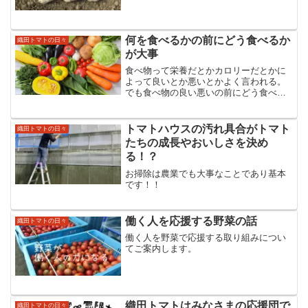
何を食べるかの前にどう食べるか
織田トマトの日々
が大事
食べ物って栄養だとかカロリーだとかに
よって良いとか悪いとかよく言われる。
でも食べ物の良い悪いの前にどう食べる
かの方がもっと大事。今日はそんなお
話。自分の人生をとことん楽しむ大人で
溢れる世の中にすることをビジョンにエ
トマトハウスの汚れ具合がトマト
織田トマトの日々
ネルギー溢れる真っ赤な太陽...
たちの成長やおいしさを決め
る！？
お掃除は農業でも大事なことであり基本
です！！
働く人を応援する野菜の話
織田トマトの日々
働く人を野菜で応援する取り組みについ
てご案内します。
織田トマトはみなさまの応援団で
織田トマトの日々