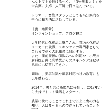
んなトマトを届けるべく、「愛∞無限大！」を
合言葉に夫婦二人三脚で日々励んでいる。
ドラマー、音響スタッフとしても高知県内を
中心に精力的に活動している。
【妻：織田茜】
オンラインショップ、ブログ担当
大学時代に化粧品に魅了され、都内の化粧品
メーカーに就職。スキンケアの専門家として
これまで多くの肌相談に対応する。
また、産前産後の肌悩みへの対応や、小児皮
膚科医と共に乳幼児からのスキンケア活動や
肌育にも従事してきた。
同時に、美容知識や顧客対応の社内教育にも
長年携わる。
2014年、夫と共に高知県に移住し、2017年か
ら夫婦でトマト栽培をスタート。
農業に携わることでこれまで以上に食の力を
知り、人は食べるもので作られていることを