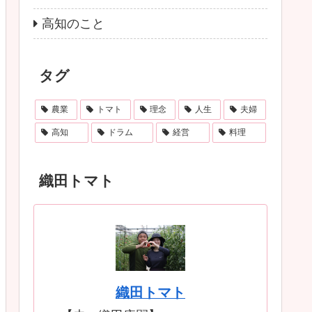
高知のこと
タグ
農業
トマト
理念
人生
夫婦
高知
ドラム
経営
料理
織田トマト
織田トマト