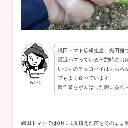
織田トマト広報担当、織田茜
最近ハマっている休憩時のお
いつものチョコパイはもちろ
プもよく食べています。
あかね
農作業をがんばった體にあの
織田トマトでは8月に1度植えた苗をそのまま