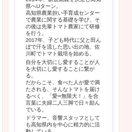
県へUターン。
高知県農業担い手育成センター
で農業に関する基礎を学び、そ
の後は先輩トマト農家にて研修
を行う。
2017年、子ども時代に父と田ん
ぼで汗を流した思い出の地、佐
川町でトマト栽培を始める。
自分を大切にし愛することが人
を大切にし愛することに繋が
る。
だからこそ、食べた人が愛で満
たされる、そんなトマトを届け
るべく、「愛∞無限大！」を合
言葉に夫婦二人三脚で日々励ん
でいる。
ドラマー、音響スタッフとして
も高知県内を中心に精力的に活
動している。