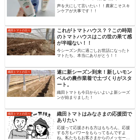
声を大にして言いたい！！農家こそスキ
ンケアが大事です！！
これがトマトハウス？？この時期
織田トマトの日々
のトマトハウスはこの世の果て感
が半端ない！！
今シーズン共に過ごしお世話になったト
マトたち、本当にありがとう！！
遂に新シーズン到来！新しいモン
織田トマトの日々
ベルの農作業着で土づくりがスタ
ート。
織田トマトも今日からいよいよ新シーズ
ンが始まりました！
織田トマトはみなさまの応援団で
織田トマトの日々
ありたい
応援って応援される方はもちろん、応援
する方もパワーをもらってるんですよ
ね。私たちもお客さまからのメッセージ