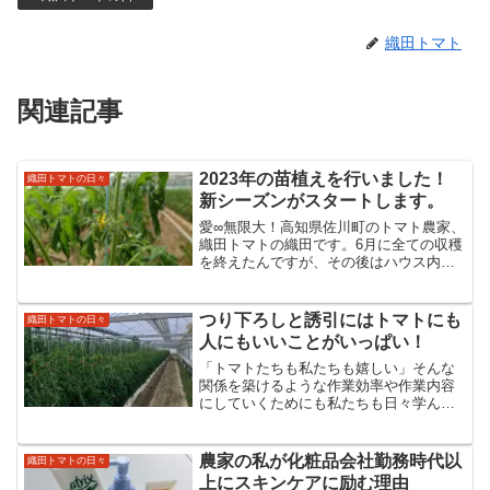
織田トマト
関連記事
2023年の苗植えを行いました！
織田トマトの日々
新シーズンがスタートします。
愛∞無限大！高知県佐川町のトマト農家、
織田トマトの織田です。6月に全ての収穫
を終えたんですが、その後はハウス内の
片づけをやり、8月には照り付ける太陽で
土をリセット＆リフレッシュ。そして、9
月には新たな苗たちがトマトハウスにや
つり下ろしと誘引にはトマトにも
織田トマトの日々
ってきました！毎...
人にもいいことがいっぱい！
「トマトたちも私たちも嬉しい」そんな
関係を築けるような作業効率や作業内容
にしていくためにも私たちも日々学んで
いかなくちゃだなぁと思っています(*^^*)
農家の私が化粧品会社勤務時代以
織田トマトの日々
上にスキンケアに励む理由