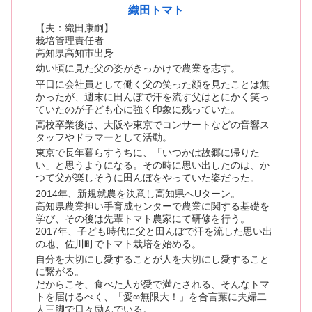
織田トマト
【夫：織田康嗣】
栽培管理責任者
高知県高知市出身
幼い頃に見た父の姿がきっかけで農業を志す。
平日に会社員として働く父の笑った顔を見たことは無
かったが、週末に田んぼで汗を流す父はとにかく笑っ
ていたのが子ども心に強く印象に残っていた。
高校卒業後は、大阪や東京でコンサートなどの音響ス
タッフやドラマーとして活動。
東京で長年暮らすうちに、「いつかは故郷に帰りた
い」と思うようになる。その時に思い出したのは、か
つて父が楽しそうに田んぼをやっていた姿だった。
2014年、新規就農を決意し高知県へUターン。
高知県農業担い手育成センターで農業に関する基礎を
学び、その後は先輩トマト農家にて研修を行う。
2017年、子ども時代に父と田んぼで汗を流した思い出
の地、佐川町でトマト栽培を始める。
自分を大切にし愛することが人を大切にし愛すること
に繋がる。
だからこそ、食べた人が愛で満たされる、そんなトマ
トを届けるべく、「愛∞無限大！」を合言葉に夫婦二
人三脚で日々励んでいる。