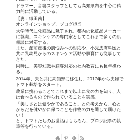
ドラマー、音響スタッフとしても高知県内を中心に精
力的に活動している。
【妻：織田茜】
オンラインショップ、ブログ担当
大学時代に化粧品に魅了され、都内の化粧品メーカー
に就職。スキンケアの専門家としてこれまで多くの肌
相談に対応する。
また、産前産後の肌悩みへの対応や、小児皮膚科医と
共に乳幼児からのスキンケア活動や肌育にも従事して
きた。
同時に、美容知識や顧客対応の社内教育にも長年携わ
る。
2014年、夫と共に高知県に移住し、2017年から夫婦で
トマト栽培をスタート。
農業に携わることでこれまで以上に食の力を知り、人
は食べるもので作られていることを実感。
「美しさとは健やかであること」との考えから、心と
からだを健やかに保つことを作物の力を通して届けた
い！
と、トマトたちのお世話はもちろん、ブログ記事の執
筆等を行っている。