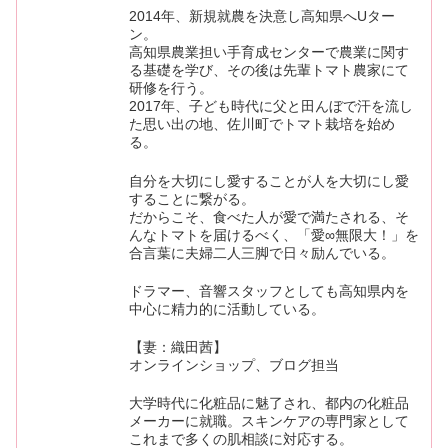
2014年、新規就農を決意し高知県へUター
ン。
高知県農業担い手育成センターで農業に関す
る基礎を学び、その後は先輩トマト農家にて
研修を行う。
2017年、子ども時代に父と田んぼで汗を流し
た思い出の地、佐川町でトマト栽培を始め
る。
自分を大切にし愛することが人を大切にし愛
することに繋がる。
だからこそ、食べた人が愛で満たされる、そ
んなトマトを届けるべく、「愛∞無限大！」を
合言葉に夫婦二人三脚で日々励んでいる。
ドラマー、音響スタッフとしても高知県内を
中心に精力的に活動している。
【妻：織田茜】
オンラインショップ、ブログ担当
大学時代に化粧品に魅了され、都内の化粧品
メーカーに就職。スキンケアの専門家として
これまで多くの肌相談に対応する。