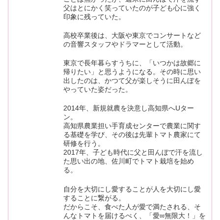
父はとにかく笑っていたのが子ども心に強く
印象に残っていた。
高校卒業後は、大阪や東京でコンサートなど
の音響スタッフやドラマーとして活動。
東京で長年暮らすうちに、「いつかは故郷に
帰りたい」と思うようになる。その時に思い
出したのは、かつて父が楽しそうに田んぼを
やっていた姿だった。
2014年、新規就農を決意し高知県へUター
ン。
高知県農業担い手育成センターで農業に関す
る基礎を学び、その後は先輩トマト農家にて
研修を行う。
2017年、子ども時代に父と田んぼで汗を流し
た思い出の地、佐川町でトマト栽培を始め
る。
自分を大切にし愛することが人を大切にし愛
することに繋がる。
だからこそ、食べた人が愛で満たされる、そ
んなトマトを届けるべく、「愛∞無限大！」を