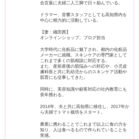
合言葉に夫婦二人三脚で日々励んでいる。
ドラマー、音響スタッフとしても高知県内を
中心に精力的に活動している。
【妻：織田茜】
オンラインショップ、ブログ担当
大学時代に化粧品に魅了され、都内の化粧品
メーカーに就職。スキンケアの専門家として
これまで多くの肌相談に対応する。
また、産前産後の肌悩みへの対応や、小児皮
膚科医と共に乳幼児からのスキンケア活動や
肌育にも従事してきた。
同時に、美容知識や顧客対応の社内教育にも
長年携わる。
2014年、夫と共に高知県に移住し、2017年か
ら夫婦でトマト栽培をスタート。
農業に携わることでこれまで以上に食の力を
知り、人は食べるもので作られていることを
実感。