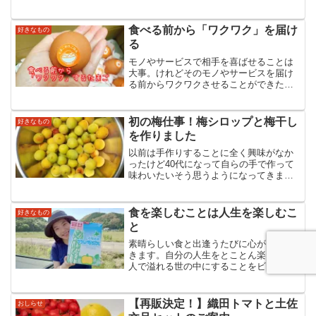
んでいます。置いてあるだけで爽やかな
香りで楽しませてくれるんですが食べる
ともうそれは至福そのも...
食べる前から「ワクワク」を届け
好きなもの
る
モノやサービスで相手を喜ばせることは
大事。けれどそのモノやサービスを届け
る前からワクワクさせることができたら
しあわせな時間をいっぱい提供できるし
実際にそれが届いた時にはワクワクが感
動に繋がる。今日はそんなお話。「自分
初の梅仕事！梅シロップと梅干し
好きなもの
を生きる」と決めたあなた...
を作りました
以前は手作りすることに全く興味がなか
ったけど40代になって自らの手で作って
味わいたいそう思うようになってきまし
た。自分の人生をとことん楽しむ大人で
溢れる世の中にすることをビジョンにエ
ネルギー溢れる真っ赤な太陽のようなト
食を楽しむことは人生を楽しむこ
好きなもの
マトを通して細胞が喜び...
と
素晴らしい食と出逢うたびに心がときめ
きます。自分の人生をとことん楽しむ大
人で溢れる世の中にすることをビジョン
にエネルギー溢れる真っ赤な太陽のよう
なトマトを通して細胞が喜び命が輝く大
空と大地の愛を繋ぐ天使💛織田トマトの
【再販決定！】織田トマトと土佐
おしらせ
織田茜です。先日、Twi...