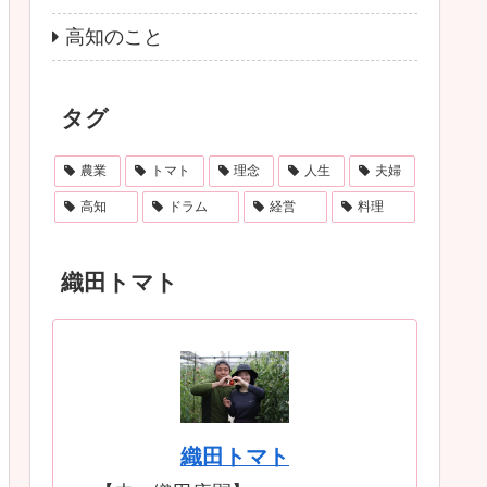
高知のこと
タグ
農業
トマト
理念
人生
夫婦
高知
ドラム
経営
料理
織田トマト
織田トマト