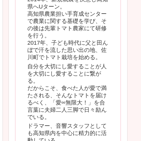
県へUターン。
高知県農業担い手育成センター
で農業に関する基礎を学び、そ
の後は先輩トマト農家にて研修
を行う。
2017年、子ども時代に父と田ん
ぼで汗を流した思い出の地、佐
川町でトマト栽培を始める。
自分を大切にし愛することが人
を大切にし愛することに繋が
る。
だからこそ、食べた人が愛で満
たされる、そんなトマトを届け
るべく、「愛∞無限大！」を合
言葉に夫婦二人三脚で日々励ん
でいる。
ドラマー、音響スタッフとして
も高知県内を中心に精力的に活
動している。