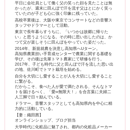
平日に会社員として働く父の笑った顔を見たことは無
かったが、週末に田んぼで汗を流す父はとにかく笑っ
ていたのが子ども心に強く印象に残っていた。
高校卒業後は、大阪や東京でコンサートなどの音響ス
タッフやドラマーとして活動。
東京で長年暮らすうちに、「いつかは故郷に帰りた
い」と思うようになる。その時に思い出したのは、か
つて父が楽しそうに田んぼをやっていた姿だった。
2014年、新規就農を決意し高知県へUターン。
高知県農業担い手育成センターで農業に関する基礎を
学び、その後は先輩トマト農家にて研修を行う。
2017年、子ども時代に父と田んぼで汗を流した思い出
の地、佐川町でトマト栽培を始める。
自分を大切にし愛することが人を大切にし愛すること
に繋がる。
だからこそ、食べた人が愛で満たされる、そんなトマ
トを届けるべく、「愛∞無限大！」を合言葉に夫婦二
人三脚で日々励んでいる。
ドラマー、音響スタッフとしても高知県内を中心に精
力的に活動している。
【妻：織田茜】
オンラインショップ、ブログ担当
大学時代に化粧品に魅了され、都内の化粧品メーカー