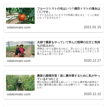
フルーツトマトの旬はいつ？織田トマトの場合は
〇〇です。
トマトも人のようにキャラや性格に例えると、ぐっと身近
になってきませんか？
2021.01.15
odatomato.com
夫婦で農家をやっていて学んだ喧嘩の仕方と気持
ちの伝えかた
喧嘩ばっかりも疲れるけれど、言いたいこと言えずにいる
よりはちゃんと伝えあってお互いを知ることってすごく大
事だなぁと思っています。
2020.12.17
odatomato.com
農家の腰痛対策！楽に農作業するために私がやっ
ている3つのこと
體が元気なら農作業も楽しい！！だから農作業の効率云々
の前に農作業が楽に感じられる體づくり、一緒に始めませ
んか。
2020.12.12
odatomato.com