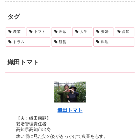
タグ
農業
トマト
理念
人生
夫婦
高知
ドラム
経営
料理
織田トマト
織田トマト
【夫：織田康嗣】
栽培管理責任者
高知県高知市出身
幼い頃に見た父の姿がきっかけで農業を志す。