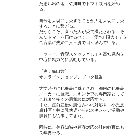
た思い出の地、佐川町でトマト栽培を始め
る。
自分を大切にし愛することが人を大切にし愛
することに繋がる。
だからこそ、食べた人が愛で満たされる、そ
んなトマトを届けるべく、「愛∞無限大！」を
合言葉に夫婦二人三脚で日々励んでいる。
ドラマー、音響スタッフとしても高知県内を
中心に精力的に活動している。
【妻：織田茜】
オンラインショップ、ブログ担当
大学時代に化粧品に魅了され、都内の化粧品
メーカーに就職。スキンケアの専門家として
これまで多くの肌相談に対応する。
また、産前産後の肌悩みへの対応や、小児皮
膚科医と共に乳幼児からのスキンケア活動や
肌育にも従事してきた。
同時に、美容知識や顧客対応の社内教育にも
長年携わる。