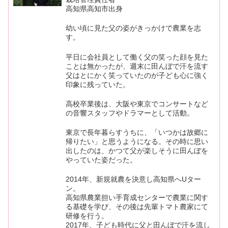
高知県高知市出身
幼い頃に見た父の姿がきっかけで農業を志
す。
平日に会社員として働く父の笑った顔を見た
ことは無かったが、週末に田んぼで汗を流す
父はとにかく笑っていたのが子ども心に強く
印象に残っていた。
高校卒業後は、大阪や東京でコンサートなど
の音響スタッフやドラマーとして活動。
東京で長年暮らすうちに、「いつかは故郷に
帰りたい」と思うようになる。その時に思い
出したのは、かつて父が楽しそうに田んぼを
やっていた姿だった。
2014年、新規就農を決意し高知県へUター
ン。
高知県農業担い手育成センターで農業に関す
る基礎を学び、その後は先輩トマト農家にて
研修を行う。
2017年、子ども時代に父と田んぼで汗を流し