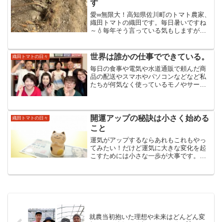
す
愛∞無限大！高知県佐川町のトマト農家、
織田トマトの織田です。毎日暑いですね
～💧毎年そう言っている気もしますが、
今年は35℃以上の日も多くて昨年以上の
猛暑が続いているなと感じます。私たち
はトマトたちの片づけ真っ只中なんです
世界は誰かの仕事でできている。
織田トマトの日々
が、あまりの暑さに片...
毎日の食事や電気や水道通販で頼んだ商
品の配送やスマホやパソコンなどなど私
たちが何気なく使っているモノやサービ
スの裏側には必ず誰か人がいる。今日は
そんなお話。「自分を生きる」と決めた
あなたを大空と大地のエネルギーたっぷ
りのトマトで応援する織田...
開運アップの秘訣は小さく始める
織田トマトの日々
こと
運気がアップするならあれもこれもやっ
てみたい！だけど運気に大きな変化を起
こすためには小さな一歩が大事です。自
分の人生をとことん楽しむ大人で溢れる
世の中にすることをビジョンにエネルギ
ー溢れる真っ赤な太陽のようなトマトを
通して細胞が喜び命が輝く...
就農当初抱いた理想や未来はどんどん変