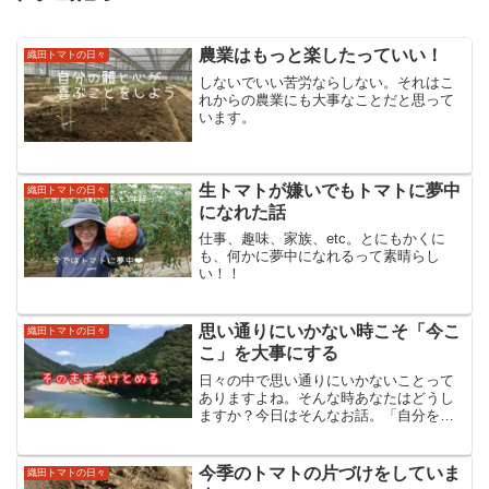
農業はもっと楽したっていい！
織田トマトの日々
しないでいい苦労ならしない。それはこ
れからの農業にも大事なことだと思って
います。
生トマトが嫌いでもトマトに夢中
織田トマトの日々
になれた話
仕事、趣味、家族、etc。とにもかくに
も、何かに夢中になれるって素晴らし
い！！
思い通りにいかない時こそ「今こ
織田トマトの日々
こ」を大事にする
日々の中で思い通りにいかないことって
ありますよね。そんな時あなたはどうし
ますか？今日はそんなお話。「自分を生
きる」と決めたあなたを大空と大地のエ
ネルギーたっぷりのトマトで応援する織
田トマトの織田茜です。コロナ渦になっ
今季のトマトの片づけをしていま
織田トマトの日々
て私がすごくありがたいと...